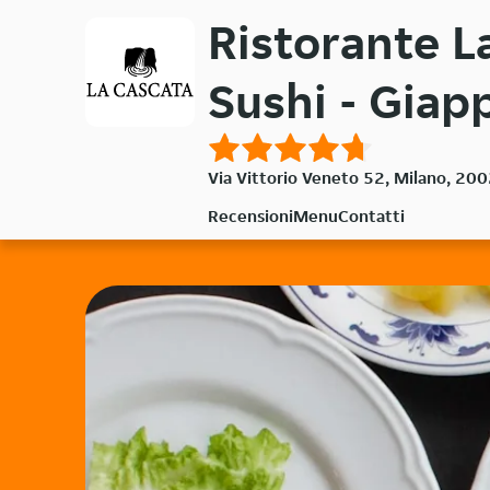
Passa
Ristorante La
al
contenuto
Sushi - Giap
principale
Via Vittorio Veneto 52, Milano, 20
Recensioni
Menu
Contatti